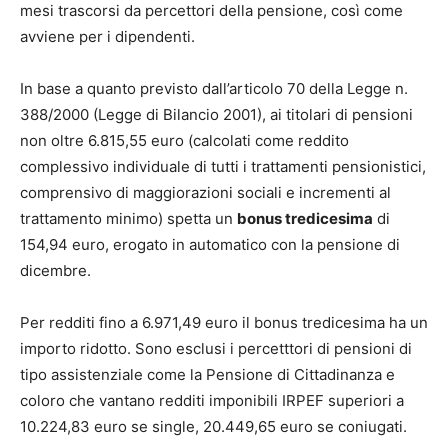
mesi trascorsi da percettori della pensione, così come
avviene per i dipendenti.
In base a quanto previsto dall’articolo 70 della Legge n.
388/2000 (Legge di Bilancio 2001), ai titolari di pensioni
non oltre 6.815,55 euro (calcolati come reddito
complessivo individuale di tutti i trattamenti pensionistici,
comprensivo di maggiorazioni sociali e incrementi al
trattamento minimo) spetta un
bonus tredicesima
di
154,94 euro, erogato in automatico con la pensione di
dicembre.
Per redditi fino a 6.971,49 euro il bonus tredicesima ha un
importo ridotto. Sono esclusi i percetttori di pensioni di
tipo assistenziale come la Pensione di Cittadinanza e
coloro che vantano redditi imponibili IRPEF superiori a
10.224,83 euro se single, 20.449,65 euro se coniugati.