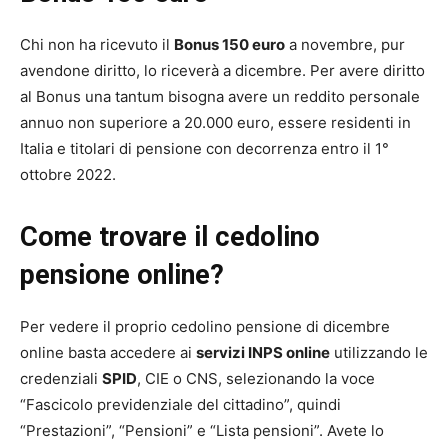
Chi non ha ricevuto il
Bonus 150 euro
a novembre, pur
avendone diritto, lo riceverà a dicembre. Per avere diritto
al Bonus una tantum bisogna avere un reddito personale
annuo non superiore a 20.000 euro, essere residenti in
Italia e titolari di pensione con decorrenza entro il 1°
ottobre 2022.
Come trovare il cedolino
pensione online?
Per vedere il proprio cedolino pensione di dicembre
online basta accedere ai
servizi INPS online
utilizzando le
credenziali
SPID
, CIE o CNS, selezionando la voce
“Fascicolo previdenziale del cittadino”, quindi
“Prestazioni”, “Pensioni” e “Lista pensioni”. Avete lo