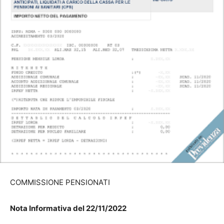
COMMISSIONE PENSIONATI
Nota Informativa del 22/11/2022