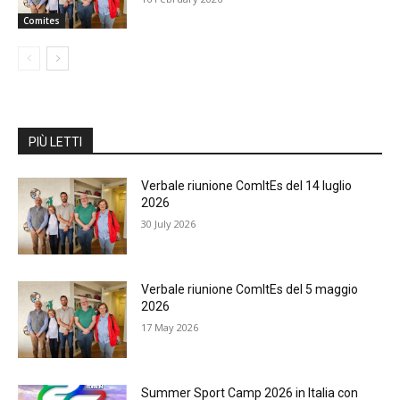
Comites
PIÙ LETTI
Verbale riunione ComItEs del 14 luglio
2026
30 July 2026
Verbale riunione ComItEs del 5 maggio
2026
17 May 2026
Summer Sport Camp 2026 in Italia con