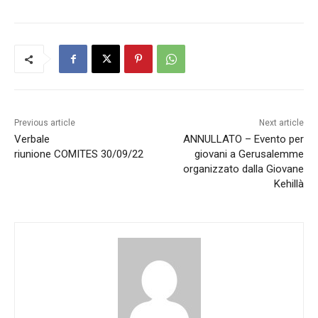
Previous article
Next article
Verbale
ANNULLATO – Evento per
riunione COMITES 30/09/22
giovani a Gerusalemme
organizzato dalla Giovane
Kehillà