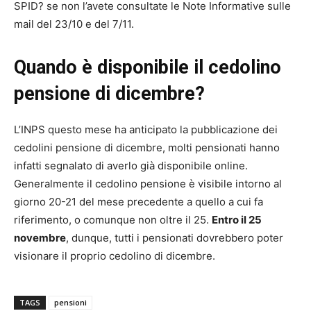
SPID? se non l’avete consultate le Note Informative sulle
mail del 23/10 e del 7/11.
Quando è disponibile il cedolino
pensione di dicembre?
L’INPS questo mese ha anticipato la pubblicazione dei
cedolini pensione di dicembre, molti pensionati hanno
infatti segnalato di averlo già disponibile online.
Generalmente il cedolino pensione è visibile intorno al
giorno 20-21 del mese precedente a quello a cui fa
riferimento, o comunque non oltre il 25.
Entro il 25
novembre
, dunque, tutti i pensionati dovrebbero poter
visionare il proprio cedolino di dicembre.
TAGS
pensioni