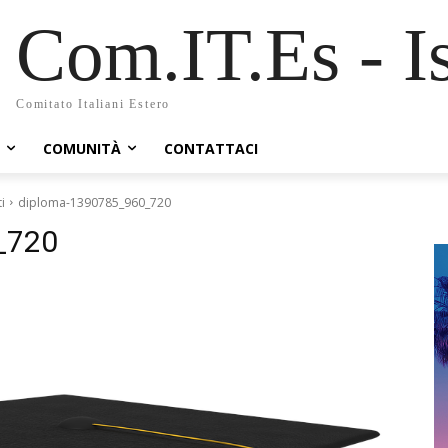
Com.IT.Es - Is
Comitato Italiani Estero
COMUNITÀ
CONTATTACI
i
diploma-1390785_960_720
_720