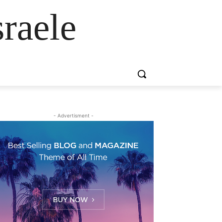
raele
- Advertisment -