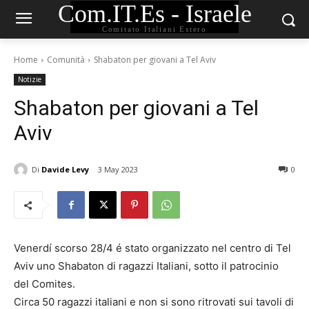
Com.IT.Es - Israele
Comitato Italiani Estero
Home
Comunità
Shabaton per giovani a Tel Aviv
Notizie
Shabaton per giovani a Tel
Aviv
Di
Davide Levy
3 May 2023
0
Venerdí scorso 28/4 é stato organizzato nel centro di Tel
Aviv uno Shabaton di ragazzi Italiani, sotto il patrocinio
del Comites.
Circa 50 ragazzi italiani e non si sono ritrovati sui tavoli di