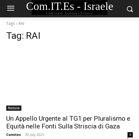
Com.IT.Es - Israele
Comitato Italiani Estero
Tags
RAI
Tag:
RAI
Notizie
Un Appello Urgente al TG1 per Pluralismo e
Equità nelle Fonti Sulla Striscia di Gaza
Comites
-
30 July 2025
0