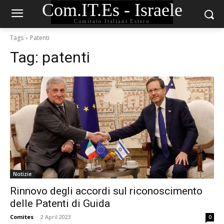
Com.IT.Es - Israele
Comitato Italiani Estero
Tags
Patenti
Tag:
patenti
Notizie
Rinnovo degli accordi sul riconoscimento
delle Patenti di Guida
Comites
-
2 April 2023
0