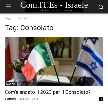
Com.IT.Es - Israele
Comitato Italiani Estero
Tags
Consolato
Tag:
Consolato
Notizie
Com’è andato il 2023 per il Consolato?
Comites
-
25 March 2024
0