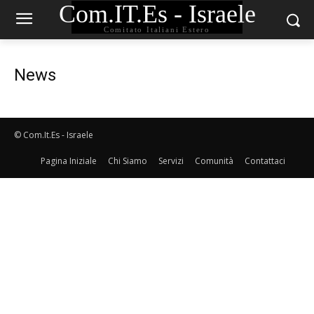
Com.IT.Es - Israele
Comitato Italiani Estero
News
© Com.It.Es - Israele
Pagina Iniziale
Chi Siamo
Servizi
Comunità
Contattaci